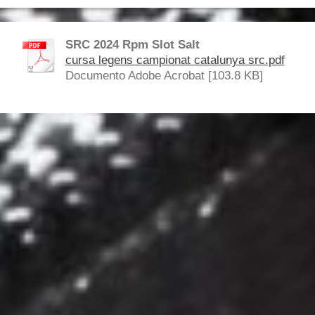
SRC 2024 Rpm Slot Salt
cursa legens campionat catalunya src.pdf
Documento Adobe Acrobat [103.8 KB]