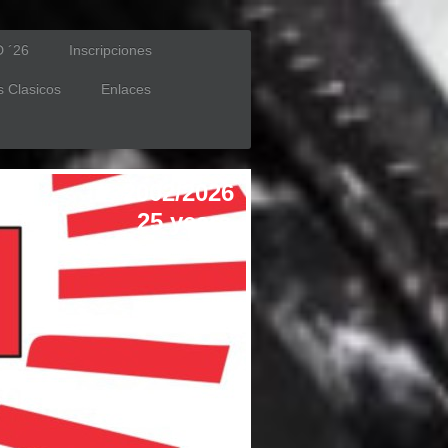
D ´26
Inscripciones
 Clasicos
Enlaces
2002/2026
25 years