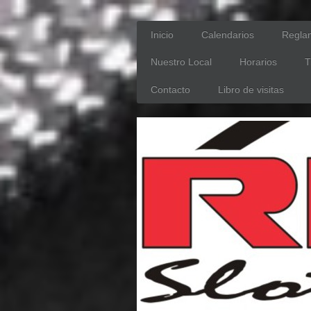
Inicio
Calendarios
Regla
Nuestro Local
Horarios
T
Contacto
Libro de visitas