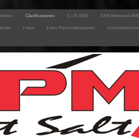
mentos
Clasificaciones
C.I.R 2026
XXIII Memorial XM
ienda
Fotos
Fotos Personalizaciones
Concentraciones