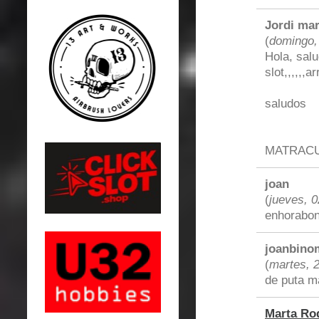
Jordi mar
(
domingo,
Hola, sal
slot,,,,,,a
saludos
MATRAC
joan
(
jueves, 0
enhorabon
joanbino
(
martes, 
de puta ma
Marta Ro