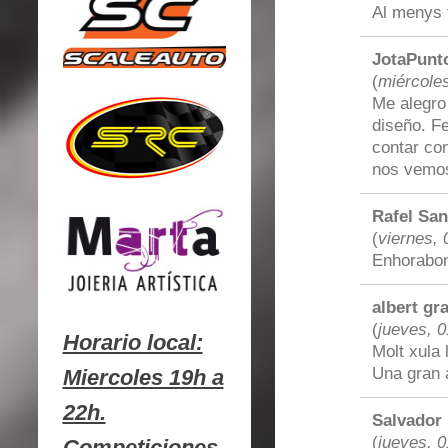
Al menys 
JotaPunt
(
miércoles
Me alegro
diseño. F
contar co
nos vemos 
Rafel Sa
(
viernes, 
Enhorabona
albert gr
(
jueves, 0
Horario local:
Molt xula 
Una gran 
Miercoles 19h a
22h.
Salvador
(
jueves, 0
Competiciones