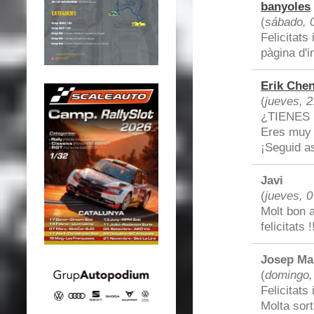
banyoles
(
sábado, 
Felicitats
pàgina d'in
Erik Chen
(
jueves, 2
¿TIENES 
Eres muy 
¡Seguid as
Javi
(
jueves, 0
Molt bon a
felicitats !
Josep Mar
(
domingo, 
Felicitats
Molta sort 