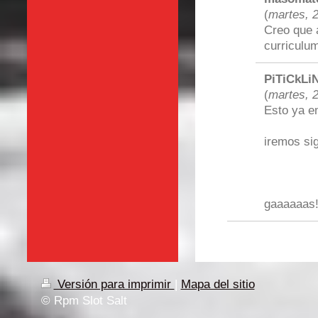
(
martes, 
Creo que 
curriculum,
PiTiCkLi
(
martes, 
Esto ya em
iremos sig
gaaaaaas!
Versión para imprimir
|
Mapa del sitio
© Rpm Slot Salt