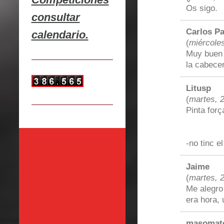
Os sigo.
consultar
Carlos Pa
calendario.
(
miércole
Muy buen 
la cabece
Litusp
(
martes, 
Pinta forç
-no tinc e
Jaime
(
martes, 
Me alegro
era hora, 
masomat