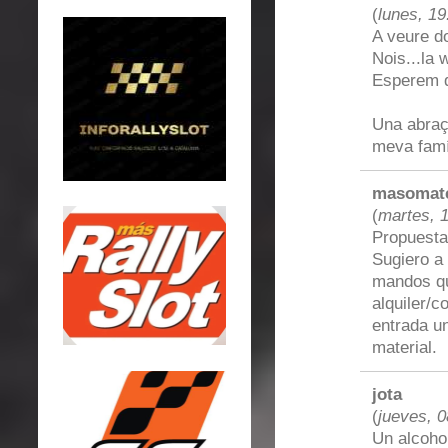
(
lunes, 19
A veure do
Nois...la 
Esperem qu
Una abraça
meva famíl
masomat
(
martes, 
Propuest
Sugiero a 
mandos qu
alquiler/c
entrada u
material.
jota
(
jueves, 0
Un alcohol