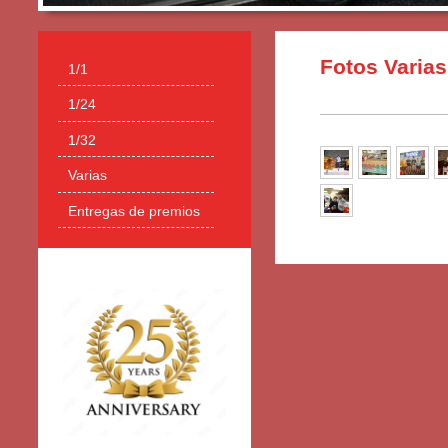
Fotos Varias
1/1
1/24
1/32
Varias
Entregas de premios